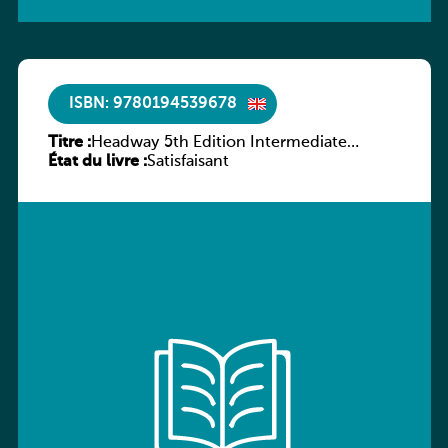
ISBN: 9780194539678
Titre :
Headway 5th Edition Intermediate
État du livre :
Workbook without key
Satisfaisant