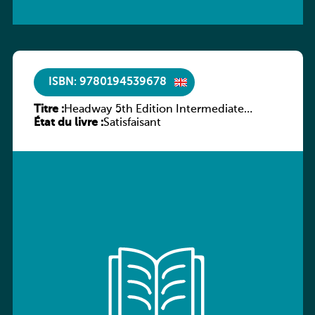
ISBN: 9780194539678
Titre :
Headway 5th Edition Intermediate
État du livre :
Workbook without key
Satisfaisant