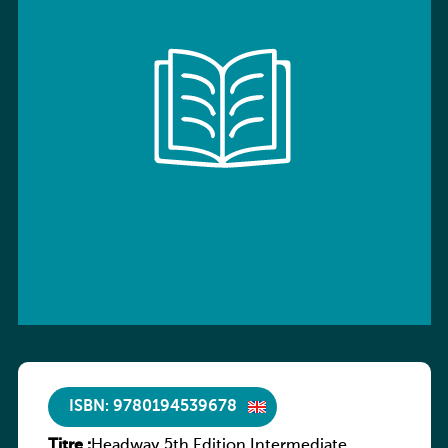
ISBN: 9780194539678
Titre :
Headway 5th Edition Intermediate