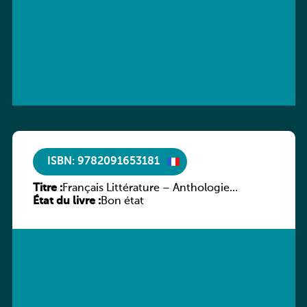
ISBN: 9782091653181
Titre :
Français Littérature – Anthologie
État du livre :
chronologique 2de/1re
Bon état