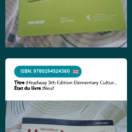
ISBN: 9780194524360
Titre :
Headway 5th Edition Elementary Culture
État du livre :
and Literature Companion
Neuf