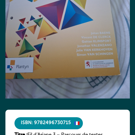
ISBN: 9782496730715
Titre :
Fil d’Ariane 3 – Parcours de textes