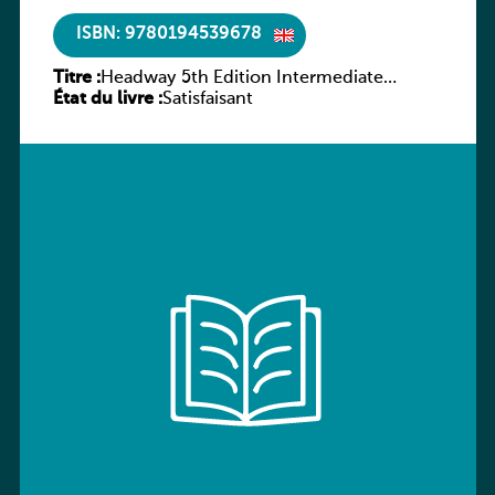
ISBN: 9780194539678
Titre :
Headway 5th Edition Intermediate
État du livre :
Workbook without key
Satisfaisant