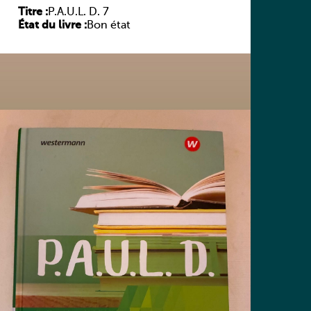
Titre :
P.A.U.L. D. 7
État du livre :
Bon état