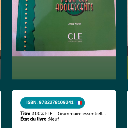
ISBN: 9782278109241
Titre :
100% FLE – Grammaire essentielle
État du livre :
du français – A2
Neuf