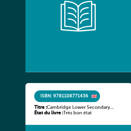
ISBN: 9781108771436
Titre :
Cambridge Lower Secondary
État du livre :
Mathematics Learner’s Book 7
Très bon état