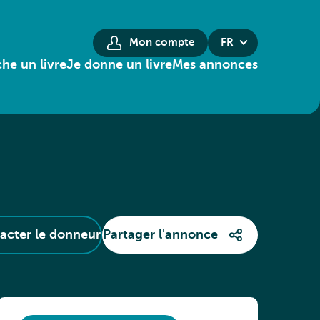
Mon compte
FR
he un livre
Je donne un livre
Mes annonces
acter le donneur
Partager l'annonce