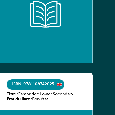
ISBN: 9781108742825
Titre :
Cambridge Lower Secondary
État du livre :
Science Learner’s Book with Digital
Bon état
Access Stage 8