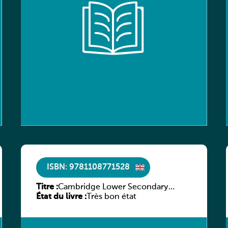
ISBN: 9781108771528
Titre :
Cambridge Lower Secondary
État du livre :
Mathematics Learner’s Book 8
Très bon état