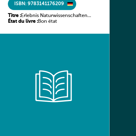
ISBN: 9783141176209
Titre :
Erlebnis Naturwissenschaften
État du livre :
Luxemburg 7e/6e ESC
Bon état