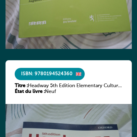
ISBN: 9780194524360
Titre :
Headway 5th Edition Elementary Culture
État du livre :
and Literature Companion
Neuf