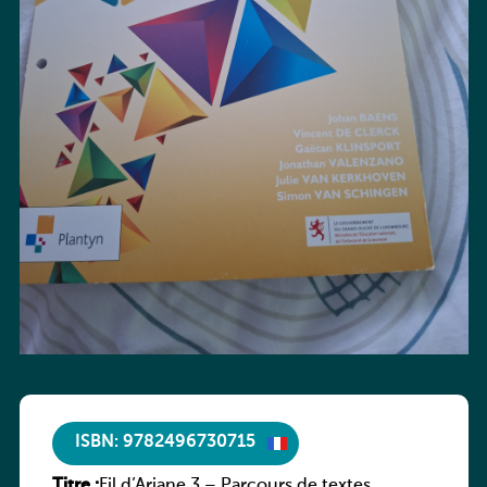
ISBN: 9782496730715
Titre :
Fil d’Ariane 3 – Parcours de textes