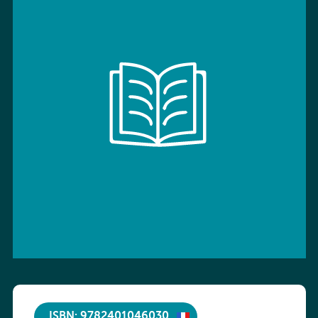
ISBN: 9782401046030