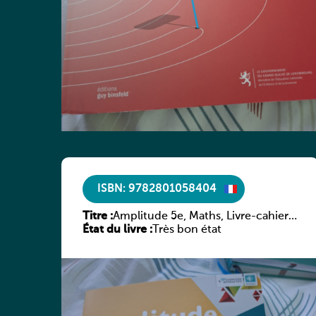
ISBN: 9782801058404
Titre :
Amplitude 5e, Maths, Livre-cahier,
État du livre :
version luxembourgeoise
Très bon état