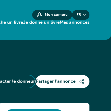
Mon compte
FR
he un livre
Je donne un livre
Mes annonces
acter le donneur
Partager l'annonce