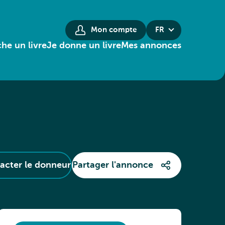
Mon compte
FR
he un livre
Je donne un livre
Mes annonces
acter le donneur
Partager l'annonce