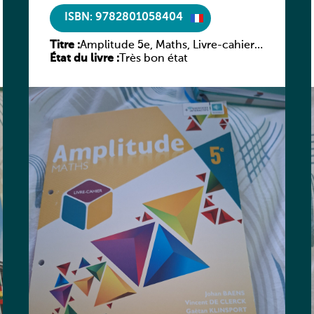
ISBN: 9782801058404
Titre :
Amplitude 5e, Maths, Livre-cahier,
État du livre :
version luxembourgeoise
Très bon état