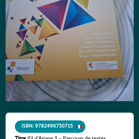
ISBN: 9782496730715
Titre :
Fil d’Ariane 3 – Parcours de textes