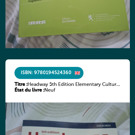
ISBN: 9780194524360
Titre :
Headway 5th Edition Elementary Culture
État du livre :
and Literature Companion
Neuf