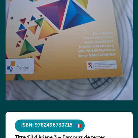
ISBN: 9782496730715
Titre :
Fil d’Ariane 3 – Parcours de textes