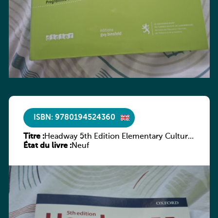
ISBN: 9780194524360
Titre :
Headway 5th Edition Elementary Culture
État du livre :
and Literature Companion
Neuf