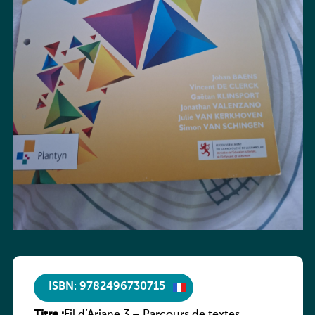
ISBN: 9782496730715
Titre :
Fil d’Ariane 3 – Parcours de textes