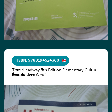
ISBN: 9780194524360
Titre :
Headway 5th Edition Elementary Culture
État du livre :
and Literature Companion
Neuf