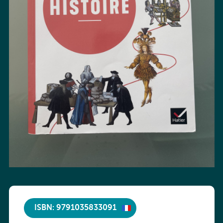
ISBN: 9791035833091