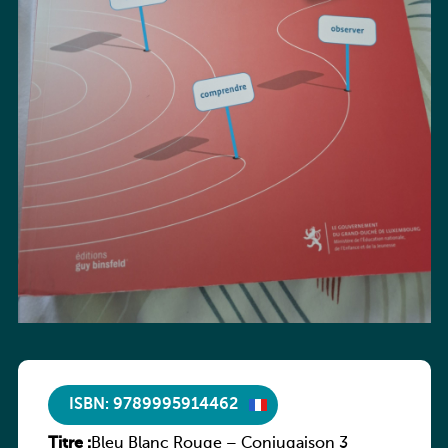
ISBN: 9789995914462
Titre :
Bleu Blanc Rouge – Conjugaison 3