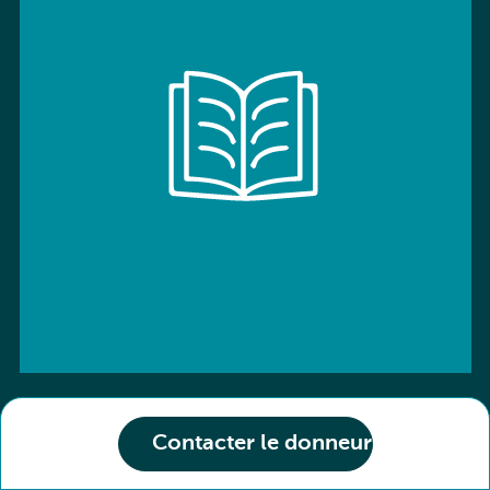
Contacter le donneur
ISBN: 9780194539678