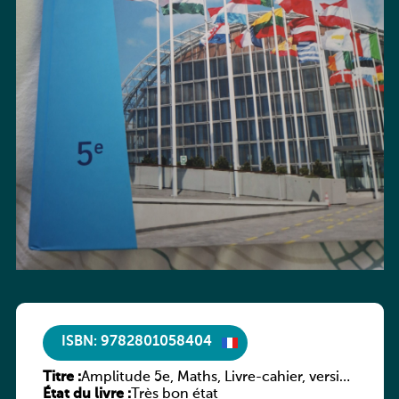
ISBN: 9782801058404
Titre :
Amplitude 5e, Maths, Livre-cahier, version
État du livre :
luxembourgeoise
Très bon état