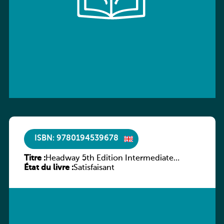
ISBN: 9780194539678
Titre :
Headway 5th Edition Intermediate
État du livre :
Workbook without key
Satisfaisant