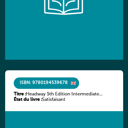
ISBN: 9780194539678
Titre :
Headway 5th Edition Intermediate
État du livre :
Workbook without key
Satisfaisant