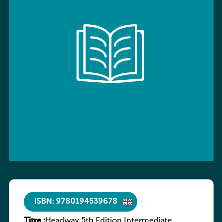
ISBN: 9780194539678
Titre :
Headway 5th Edition Intermediate