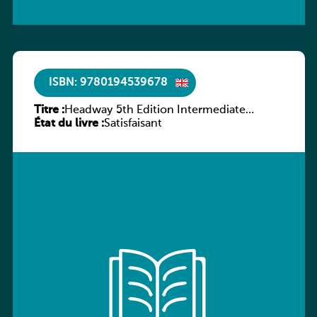
ISBN: 9780194539678
Titre :
Headway 5th Edition Intermediate
État du livre :
Workbook without key
Satisfaisant