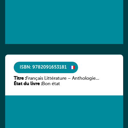
ISBN: 9782091653181
Titre :
Français Littérature – Anthologie
État du livre :
chronologique 2de/1re
Bon état