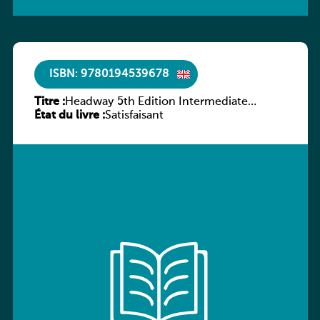
ISBN: 9780194539678
Titre :
Headway 5th Edition Intermediate
État du livre :
Workbook without key
Satisfaisant