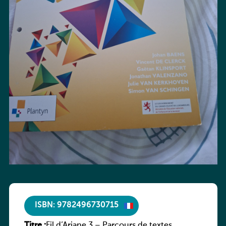
ISBN: 9782496730715
Titre :
Fil d’Ariane 3 – Parcours de textes