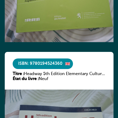
ISBN: 9780194524360
Titre :
Headway 5th Edition Elementary Culture
État du livre :
and Literature Companion
Neuf