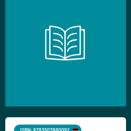
ISBN: 9783507880092