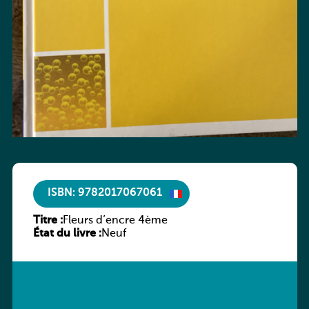
ISBN: 9782017067061
Titre :
Fleurs d’encre 4ème
État du livre :
Neuf