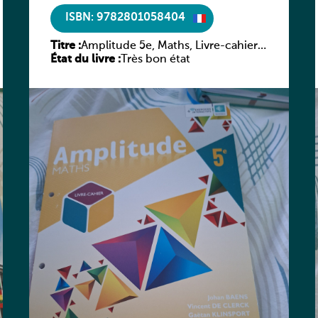
ISBN: 9782801058404
Titre :
Amplitude 5e, Maths, Livre-cahier,
État du livre :
version luxembourgeoise
Très bon état