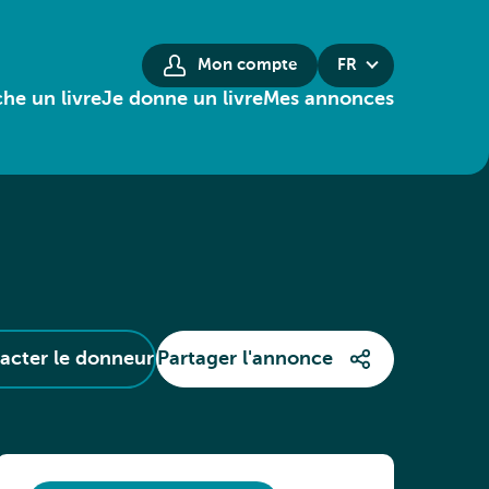
Mon compte
FR
he un livre
Je donne un livre
Mes annonces
acter le donneur
Partager l'annonce