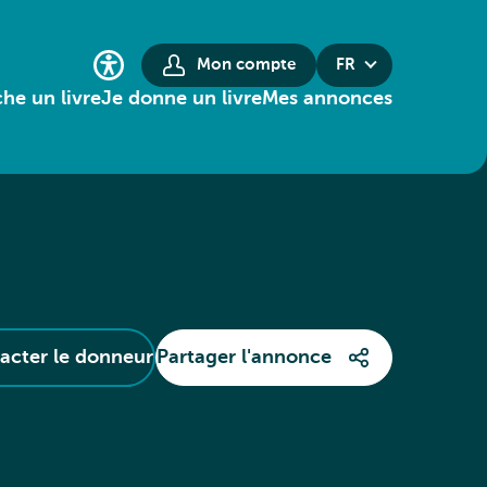
Mon compte
FR
he un livre
Je donne un livre
Mes annonces
acter le donneur
Partager l'annonce