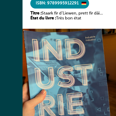
ISBN: 9789995912291
Titre :
Staark fir d’Liewen, prett fir däi
État du livre :
Beruff – Industrie
Très bon état