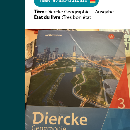
ISBN: 9783141010312
Titre :
Diercke Geographie – Ausgabe
État du livre :
2019 für Luxemburg Arbeitsheft 3
Très bon état