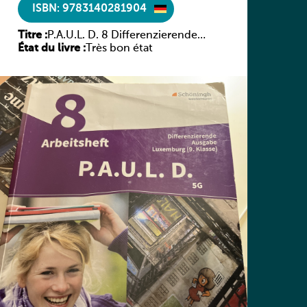
ISBN: 9783140281904
Titre :
P.A.U.L. D. 8 Differenzierende
État du livre :
Ausgabe Luxemburg – Arbeitsheft
Très bon état