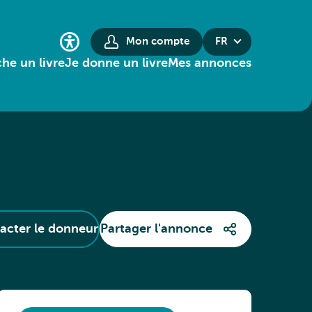
Mon compte
FR
he un livre
Je donne un livre
Mes annonces
acter le donneur
Partager l'annonce