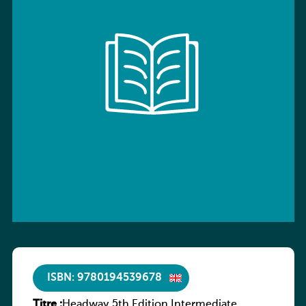
ISBN: 9780194539678
Titre :
Headway 5th Edition Intermediate