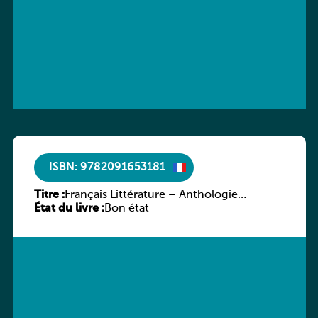
ISBN: 9782091653181
Titre :
Français Littérature – Anthologie
État du livre :
chronologique 2de/1re
Bon état