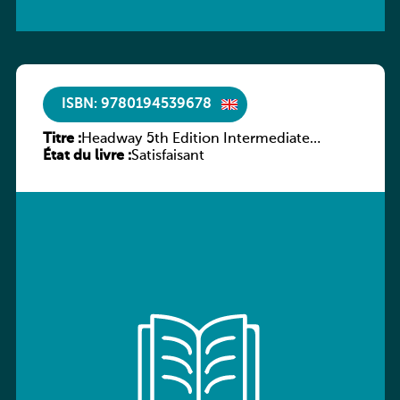
ISBN: 9780194539678
Titre :
Headway 5th Edition Intermediate
État du livre :
Workbook without key
Satisfaisant