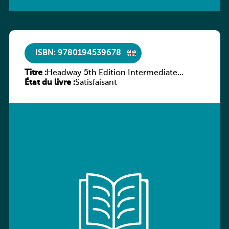
ISBN: 9780194539678
Titre :
Headway 5th Edition Intermediate
État du livre :
Workbook without key
Satisfaisant