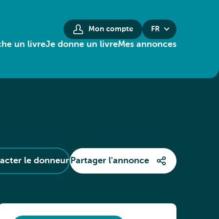
Mon compte
FR
he un livre
Je donne un livre
Mes annonces
acter le donneur
Partager l'annonce