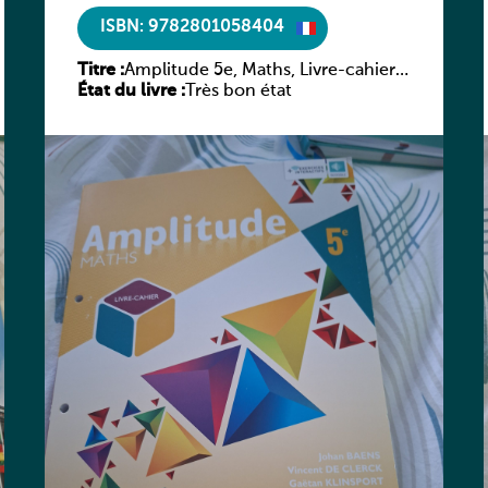
ISBN: 9782801058404
Titre :
Amplitude 5e, Maths, Livre-cahier,
État du livre :
version luxembourgeoise
Très bon état