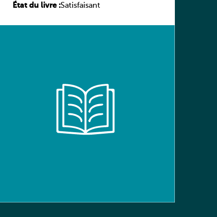
État du livre :
(Schülerbuch) Ausgabe Bayern
Satisfaisant