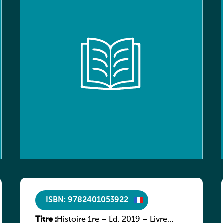
ISBN: 9782401053922
Titre :
Histoire 1re – Éd. 2019 – Livre