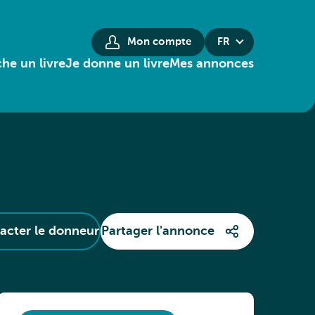
Mon compte
FR
he un livre
Je donne un livre
Mes annonces
acter le donneur
Partager l'annonce