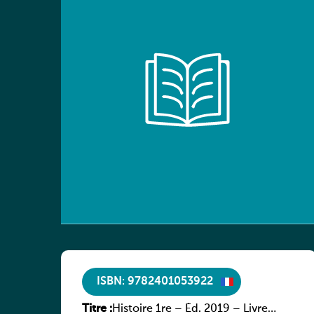
ISBN: 9782401053922
Titre :
Histoire 1re – Éd. 2019 – Livre