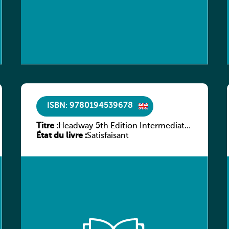
ISBN: 9780194539678
Titre :
Headway 5th Edition Intermediate
État du livre :
Workbook without key
Satisfaisant