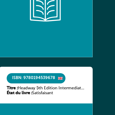
ISBN: 9780194539678
Titre :
Headway 5th Edition Intermediate
État du livre :
Workbook without key
Satisfaisant