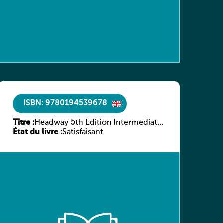
ISBN: 9780194539678
Titre :
Headway 5th Edition Intermediate
État du livre :
Workbook without key
Satisfaisant