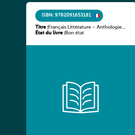
ISBN: 9782091653181
Titre :
Français Littérature – Anthologie
État du livre :
chronologique 2de/1re
Bon état