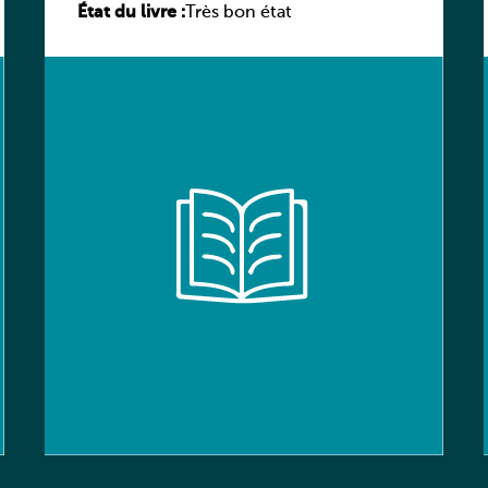
État du livre :
élève
Très bon état