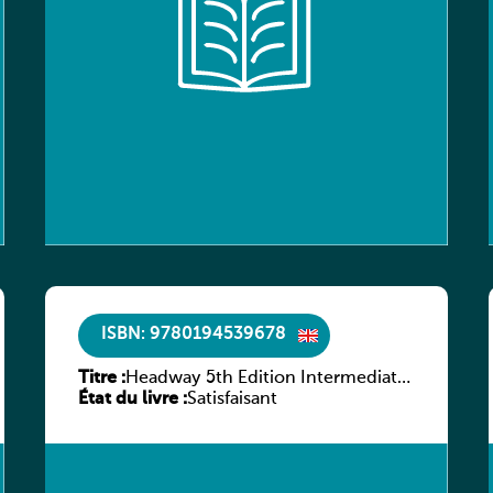
ISBN: 9780194539678
Titre :
Headway 5th Edition Intermediate
État du livre :
Workbook without key
Satisfaisant