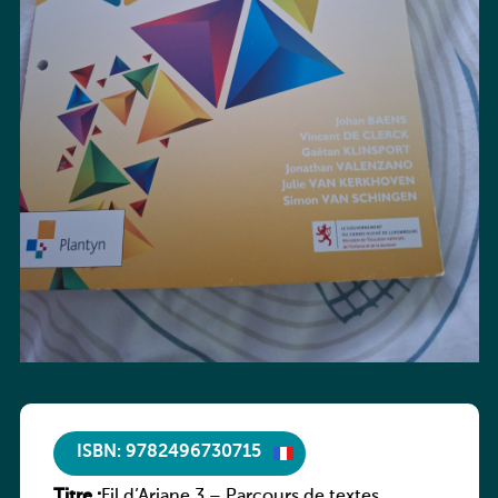
ISBN: 9782496730715
Titre :
Fil d’Ariane 3 – Parcours de textes