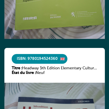
ISBN: 9780194524360
Titre :
Headway 5th Edition Elementary Culture
État du livre :
and Literature Companion
Neuf