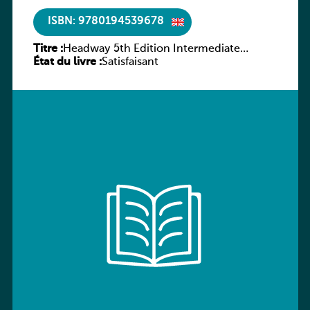
ISBN: 9780194539678
Titre :
Headway 5th Edition Intermediate
État du livre :
Workbook without key
Satisfaisant