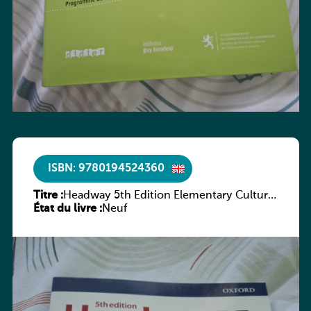
ISBN: 9780194524360
Titre :
Headway 5th Edition Elementary Culture
État du livre :
and Literature Companion
Neuf