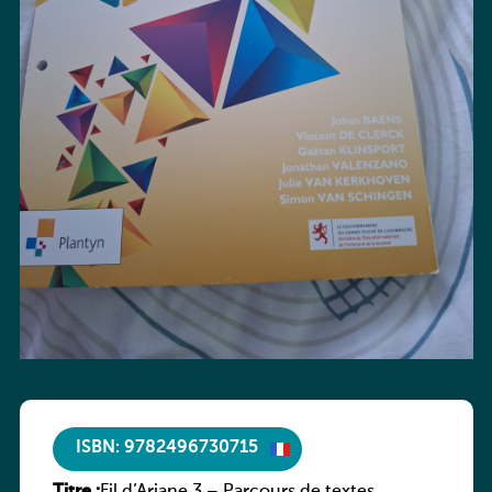
ISBN: 9782496730715
Titre :
Fil d’Ariane 3 – Parcours de textes