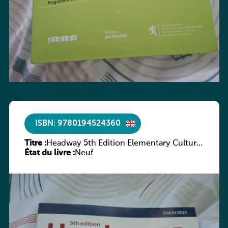
ISBN: 9780194524360
Titre :
Headway 5th Edition Elementary Culture
État du livre :
and Literature Companion
Neuf