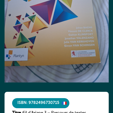
ISBN: 9782496730715
Titre :
Fil d’Ariane 3 – Parcours de textes