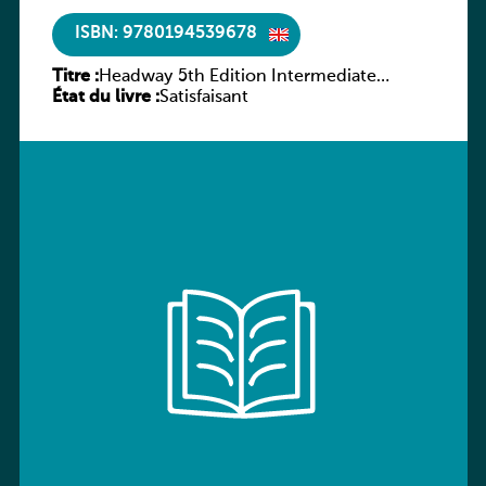
ISBN: 9780194539678
Titre :
Headway 5th Edition Intermediate
État du livre :
Workbook without key
Satisfaisant