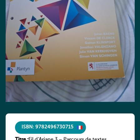
ISBN: 9782496730715
Titre :
Fil d’Ariane 3 – Parcours de textes