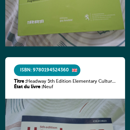
ISBN: 9780194524360
Titre :
Headway 5th Edition Elementary Culture
État du livre :
and Literature Companion
Neuf