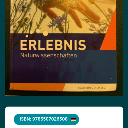
ISBN: 9783507026308