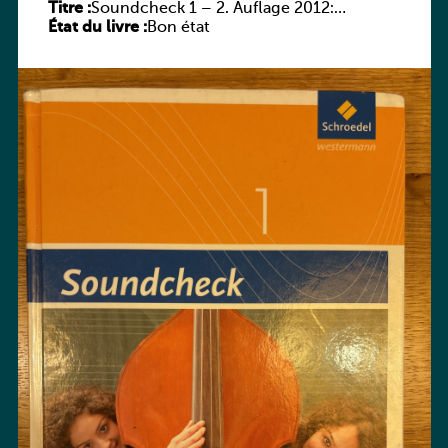
Titre :
Soundcheck 1 – 2. Auflage 2012:
État du livre :
Schülerband 1
Bon état