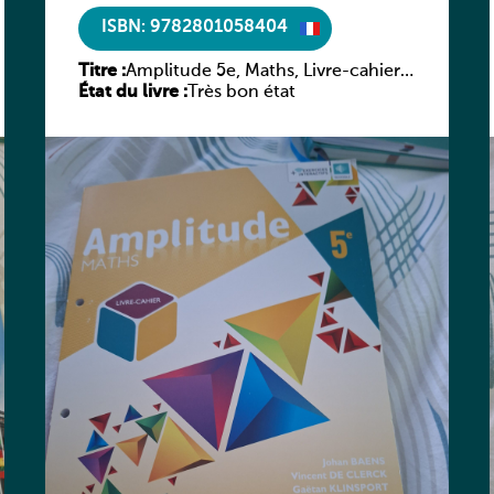
ISBN: 9782801058404
Titre :
Amplitude 5e, Maths, Livre-cahier,
État du livre :
version luxembourgeoise
Très bon état