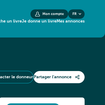
Mon compte
FR
he un livre
Je donne un livre
Mes annonces
acter le donneur
Partager l'annonce