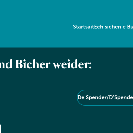
Startsäit
Ech sichen e B
end Bicher weider:
De Spender/D’Spender