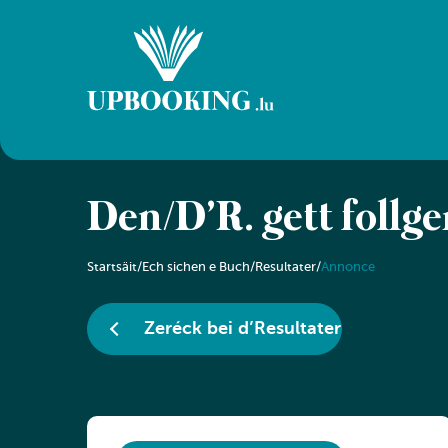
Den/D’R. gëtt follg
Startsäit
/
Ech sichen e Buch
/
Resultater
/
Annonce
Zeréck bei d’Resultater