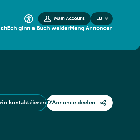
Mäin Account
LU
uch
Ech ginn e Buch weider
Meng Annoncen
in kontaktéieren
D’Annonce deelen