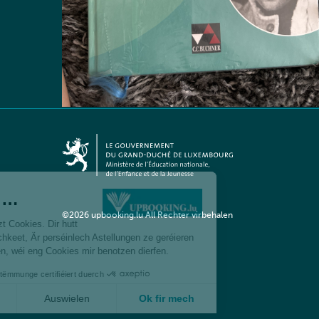
©2026 upbooking.lu All Rechter virbehalen