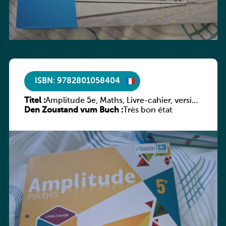
ISBN: 9782801058404
Titel :
Amplitude 5e, Maths, Livre-cahier, version
Den Zoustand vum Buch :
luxembourgeoise
Très bon état