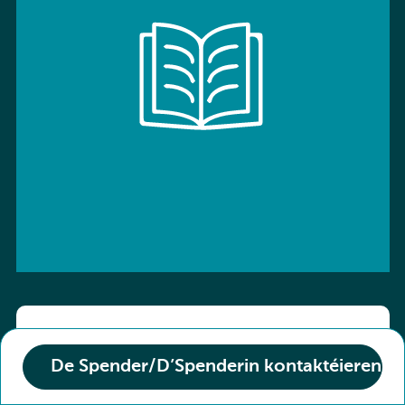
ISBN: 9783766136800
De Spender/D’Spenderin kontaktéieren
Titel :
Kombi-Buch Deutsch 10 Arbeitsheft
Den Zoustand vum Buch :
Neuf