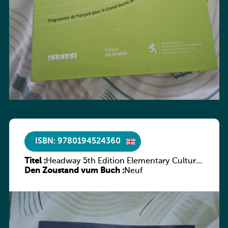
ISBN: 9780194524360
Titel :
Headway 5th Edition Elementary Culture
Den Zoustand vum Buch :
and Literature Companion
Neuf