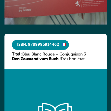
ISBN: 9789995914462
Titel :
Bleu Blanc Rouge – Conjugaison 3
Den Zoustand vum Buch :
Très bon état