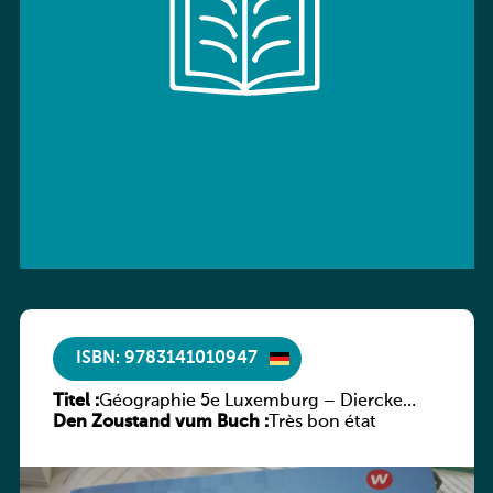
ISBN: 9783141010947
Titel :
Géographie 5e Luxemburg – Diercke
Den Zoustand vum Buch :
Praxis
Très bon état