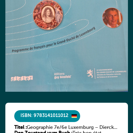
ISBN: 9783141011012
Titel :
Geographie 7e/6e Luxemburg – Diercke