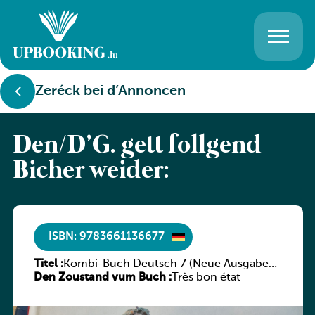
Zeréck bei d’Annoncen
Den/D’G. gëtt follgend
Bicher weider:
ISBN: 9783661136677
Titel :
Kombi-Buch Deutsch 7 (Neue Ausgabe
Den Zoustand vum Buch :
Luxemburg)
Très bon état