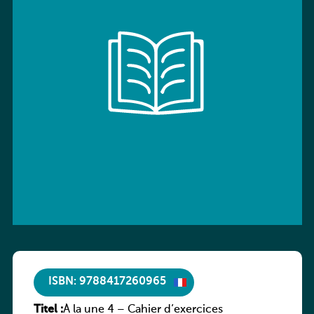
ISBN: 9788417260965
Titel :
À la une 4 – Cahier d’exercices