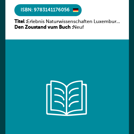
ISBN: 9783141176056
Titel :
Erlebnis Naturwissenschaften Luxemburg
Den Zoustand vum Buch :
Band 2 AH
Neuf