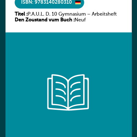
ISBN: 9783140280310
Titel :
P.A.U.L. D. 10 Gymnasium – Arbeitsheft
Den Zoustand vum Buch :
Neuf