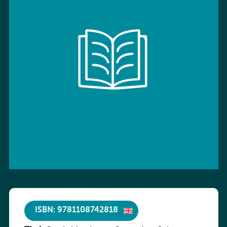
ISBN: 9781108742818