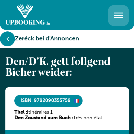
Zeréck bei d’Annoncen
Den/D’K. gëtt follgend
Bicher weider:
ISBN: 9782090355758
Titel :
Itinéraires 1
Den Zoustand vum Buch :
Très bon état