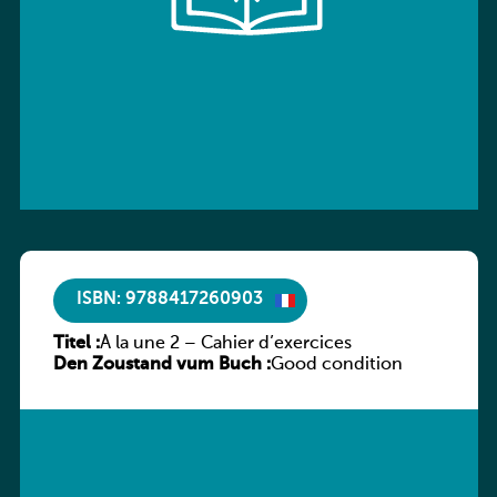
ISBN: 9788417260903
Titel :
À la une 2 – Cahier d’exercices
Den Zoustand vum Buch :
Good condition