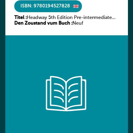
ISBN: 9780194527828
Titel :
Headway 5th Edition Pre-intermediate
Den Zoustand vum Buch :
Culture and Literature Companion
Neuf