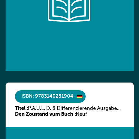
ISBN: 9783140281904
Titel :
P.A.U.L. D. 8 Differenzierende Ausgabe
Den Zoustand vum Buch :
Luxemburg – Arbeitsheft
Neuf