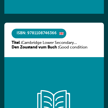
ISBN: 9781108746366
Titel :
Cambridge Lower Secondary
Den Zoustand vum Buch :
Mathematics Workbook 7
Good condition