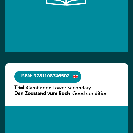
ISBN: 9781108746502
Titel :
Cambridge Lower Secondary
Den Zoustand vum Buch :
Mathematics Workbook 9
Good condition