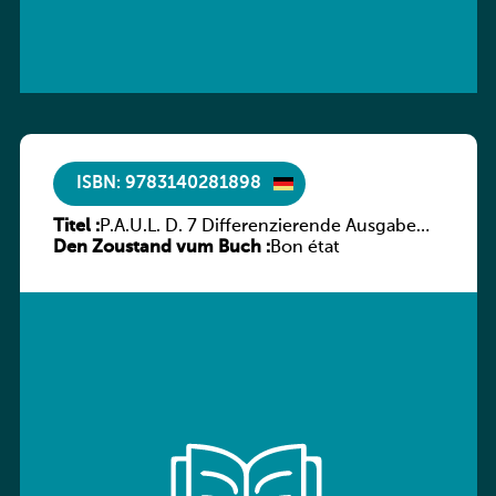
ISBN: 9783140281898
Titel :
P.A.U.L. D. 7 Differenzierende Ausgabe
Den Zoustand vum Buch :
Luxemburg – Arbeitsheft
Bon état