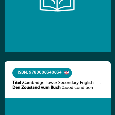
ISBN: 9780008340834
Titel :
Cambridge Lower Secondary English –
Den Zoustand vum Buch :
Stage 7 – Student’s Book
Good condition