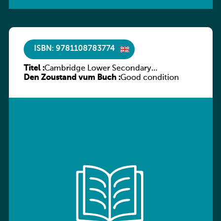
ISBN: 9781108783774
Titel :
Cambridge Lower Secondary
Den Zoustand vum Buch :
Mathematics Learner’s Book 9
Good condition