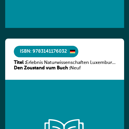
ISBN: 9783141176032
Titel :
Erlebnis Naturwissenschaften Luxemburg
Den Zoustand vum Buch :
Band 2 SB
Neuf