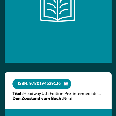
ISBN: 9780194529136
Titel :
Headway 5th Edition Pre-intermediate
Den Zoustand vum Buch :
Workbook without key
Neuf