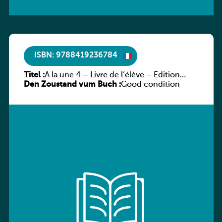
ISBN: 9788419236784
Titel :
À la une 4 – Livre de l’élève – Édition
Den Zoustand vum Buch :
hybride
Good condition