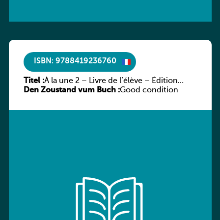
ISBN: 9788419236760
Titel :
À la une 2 – Livre de l’élève – Édition
Den Zoustand vum Buch :
hybride
Good condition