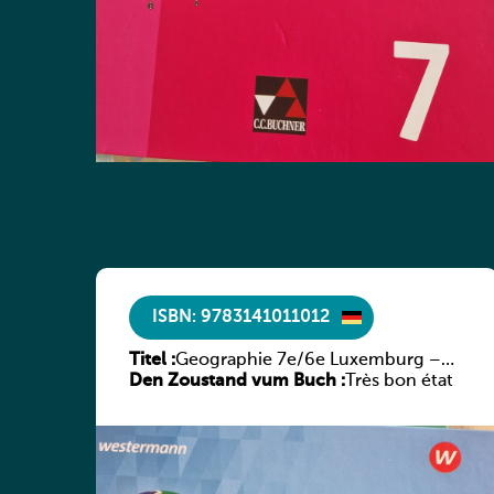
ISBN: 9783141011012
Titel :
Geographie 7e/6e Luxemburg –
Den Zoustand vum Buch :
Diercke Praxis
Très bon état