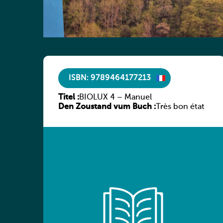
ISBN: 9789464177213
Titel :
BIOLUX 4 – Manuel
Den Zoustand vum Buch :
Très bon état