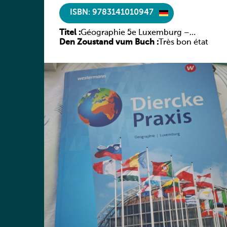
ISBN: 9783141010947
Titel :
Géographie 5e Luxemburg –
Den Zoustand vum Buch :
Diercke Praxis
Très bon état