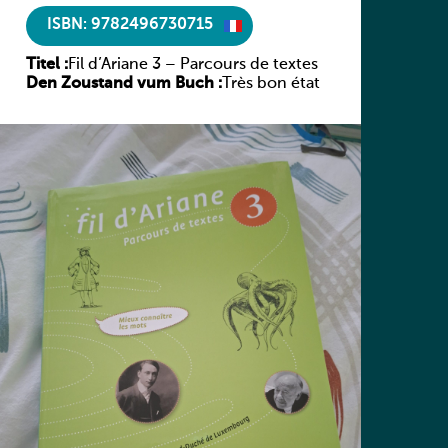
ISBN: 9782496730715
Titel :
Fil d’Ariane 3 – Parcours de textes
Den Zoustand vum Buch :
Très bon état