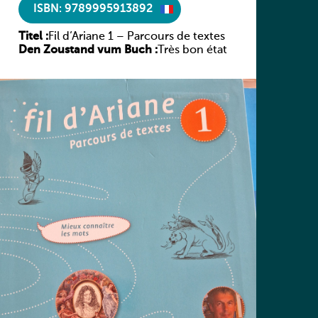
ISBN: 9789995913892
Titel :
Fil d’Ariane 1 – Parcours de textes
Den Zoustand vum Buch :
Très bon état