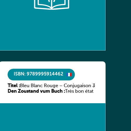
ISBN: 9789995914462
Titel :
Bleu Blanc Rouge – Conjugaison 3
Den Zoustand vum Buch :
Très bon état