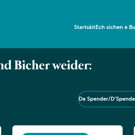
Startsäit
Ech sichen e B
nd Bicher weider:
De Spender/D’Spender