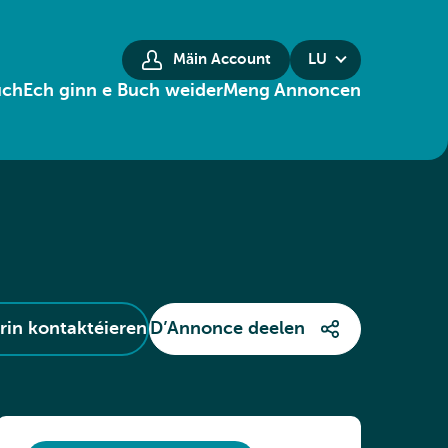
Mäin Account
LU
uch
Ech ginn e Buch weider
Meng Annoncen
in kontaktéieren
D’Annonce deelen