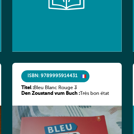
ISBN: 9789995914431
Titel :
Bleu Blanc Rouge 3
Den Zoustand vum Buch :
Très bon état