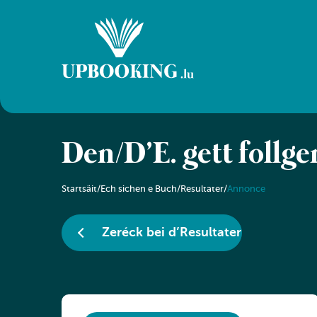
Den/D’E. gëtt follge
Startsäit
/
Ech sichen e Buch
/
Resultater
/
Annonce
Zeréck bei d’Resultater