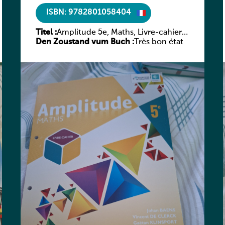
ISBN: 9782801058404
Titel :
Amplitude 5e, Maths, Livre-cahier,
Den Zoustand vum Buch :
version luxembourgeoise
Très bon état