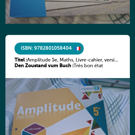
ISBN: 9782801058404
Titel :
Amplitude 5e, Maths, Livre-cahier, version
Den Zoustand vum Buch :
luxembourgeoise
Très bon état