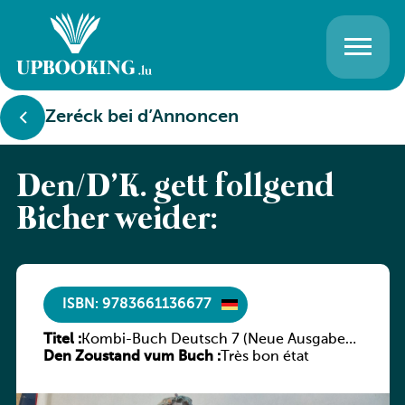
Zeréck bei d’Annoncen
Den/D’K. gëtt follgend
Bicher weider:
ISBN: 9783661136677
Titel :
Kombi-Buch Deutsch 7 (Neue Ausgabe
Den Zoustand vum Buch :
Luxemburg)
Très bon état