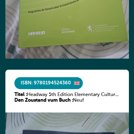
ISBN: 9780194524360
Titel :
Headway 5th Edition Elementary Culture
Den Zoustand vum Buch :
and Literature Companion
Neuf