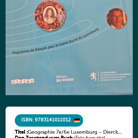
ISBN: 9783141011012
Titel :
Geographie 7e/6e Luxemburg – Diercke