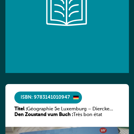
ISBN: 9783141010947
Titel :
Géographie 5e Luxemburg – Diercke
Den Zoustand vum Buch :
Praxis
Très bon état