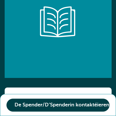
ISBN: 9783766136800
De Spender/D’Spenderin kontaktéieren
Titel :
Kombi-Buch Deutsch 10 Arbeitsheft
Den Zoustand vum Buch :
Neuf