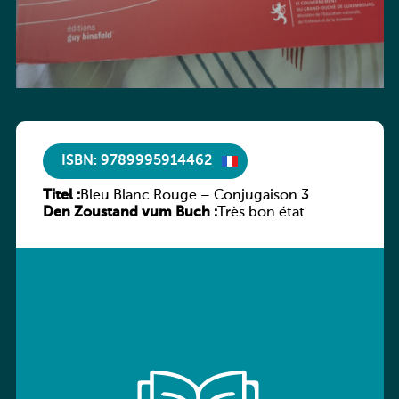
ISBN: 9789995914462
Titel :
Bleu Blanc Rouge – Conjugaison 3
Den Zoustand vum Buch :
Très bon état