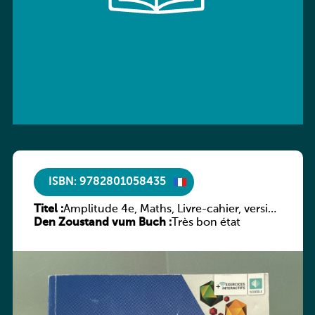
ISBN: 9782801058435
Titel :
Amplitude 4e, Maths, Livre-cahier, version
Den Zoustand vum Buch :
luxembourgeoise
Très bon état