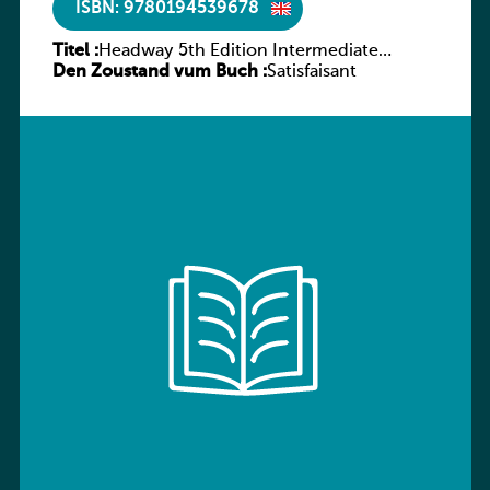
ISBN: 9780194539678
Titel :
Headway 5th Edition Intermediate
Den Zoustand vum Buch :
Workbook without key
Satisfaisant