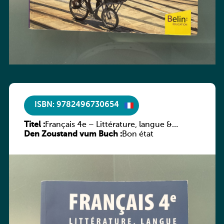
ISBN: 9782496730654
Titel :
Français 4e – Littérature, langue &
Den Zoustand vum Buch :
méthodes
Bon état