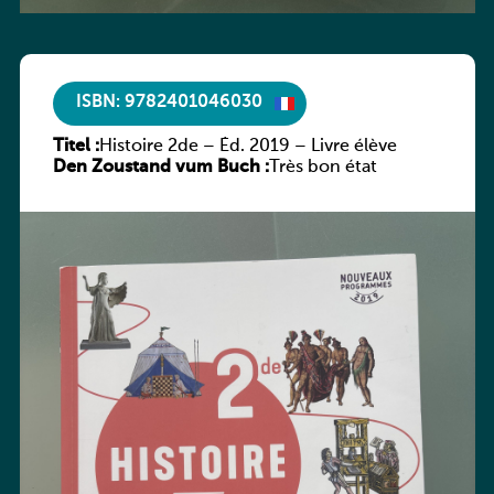
ISBN: 9782401046030
Titel :
Histoire 2de – Éd. 2019 – Livre élève
Den Zoustand vum Buch :
Très bon état