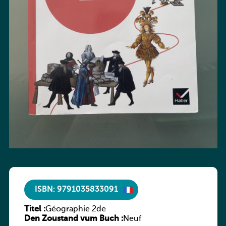
ISBN: 9791035833091
Titel :
Géographie 2de
Den Zoustand vum Buch :
Neuf