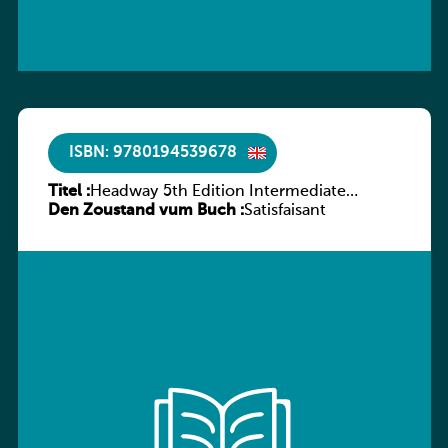
ISBN: 9780194539678
Titel :
Headway 5th Edition Intermediate
Den Zoustand vum Buch :
Workbook without key
Satisfaisant