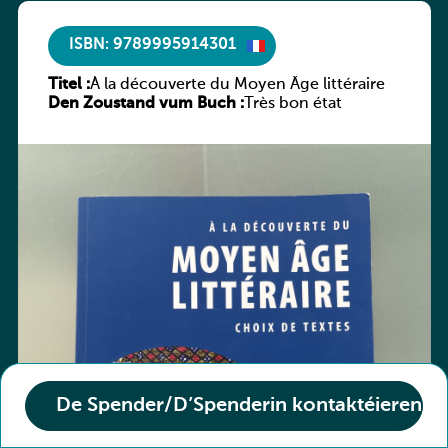
ISBN: 9789995914301
Titel :
À la découverte du Moyen Âge littéraire
Den Zoustand vum Buch :
Très bon état
De Spender/D’Spenderin kontaktéieren