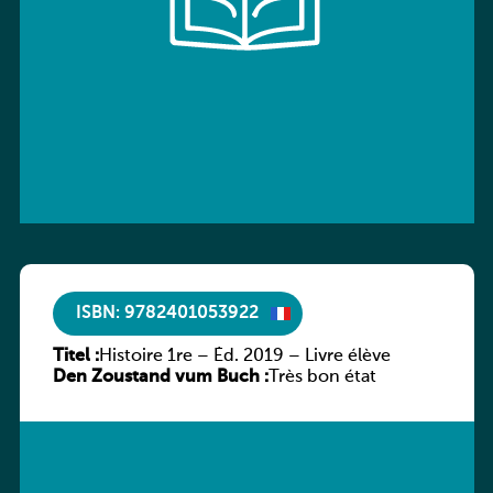
ISBN: 9782401053922
Titel :
Histoire 1re – Éd. 2019 – Livre élève
Den Zoustand vum Buch :
Très bon état