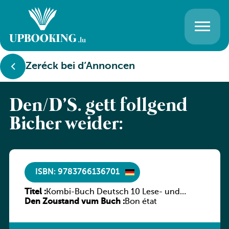
Zeréck bei d’Annoncen
Den/D’S. gëtt follgend
Bicher weider:
ISBN: 9783766136701
Titel :
Kombi-Buch Deutsch 10 Lese- und
Den Zoustand vum Buch :
Sprachbuch
Bon état