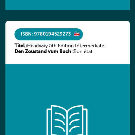
ISBN: 9780194529273
Titel :
Headway 5th Edition Intermediate
Den Zoustand vum Buch :
Culture and Literature Companion
Bon état