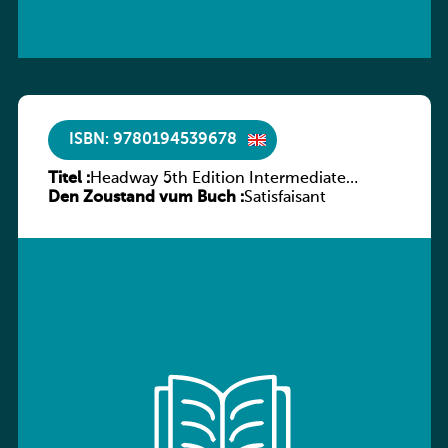
ISBN: 9780194539678
Titel :
Headway 5th Edition Intermediate
Den Zoustand vum Buch :
Workbook without key
Satisfaisant