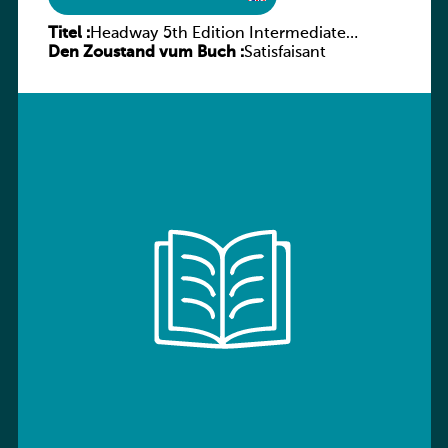
Titel :
Headway 5th Edition Intermediate
Den Zoustand vum Buch :
Workbook without key
Satisfaisant