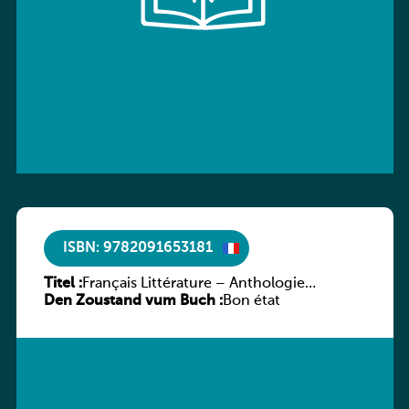
ISBN: 9782091653181
Titel :
Français Littérature – Anthologie
Den Zoustand vum Buch :
chronologique 2de/1re
Bon état