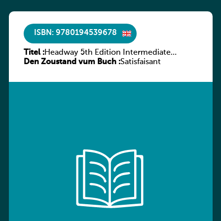
ISBN: 9780194539678
Titel :
Headway 5th Edition Intermediate
Den Zoustand vum Buch :
Workbook without key
Satisfaisant