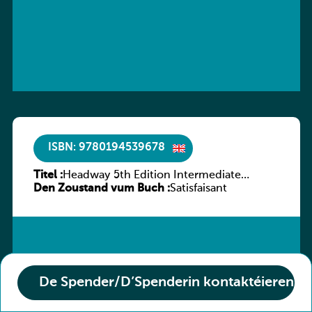
ISBN: 9780194539678
Titel :
Headway 5th Edition Intermediate
Den Zoustand vum Buch :
Workbook without key
Satisfaisant
De Spender/D’Spenderin kontaktéieren