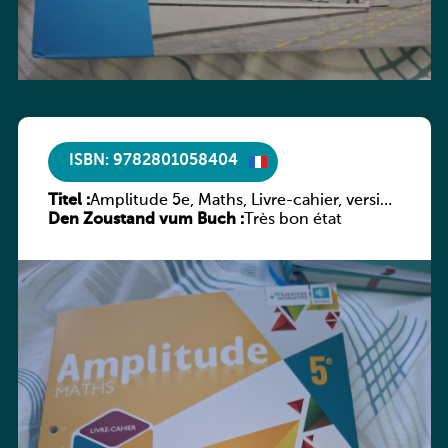
ISBN: 9782801058404
Titel :
Amplitude 5e, Maths, Livre-cahier, version
Den Zoustand vum Buch :
luxembourgeoise
Très bon état