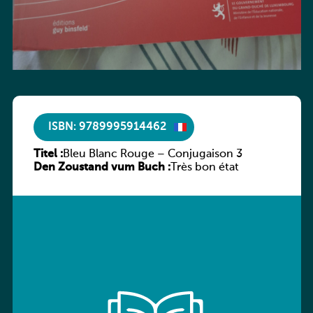
ISBN: 9789995914462
Titel :
Bleu Blanc Rouge – Conjugaison 3
Den Zoustand vum Buch :
Très bon état