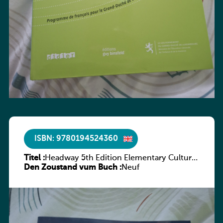
ISBN: 9780194524360
Titel :
Headway 5th Edition Elementary Culture
Den Zoustand vum Buch :
and Literature Companion
Neuf