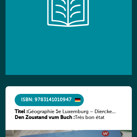
ISBN: 9783141010947
Titel :
Géographie 5e Luxemburg – Diercke
Den Zoustand vum Buch :
Praxis
Très bon état