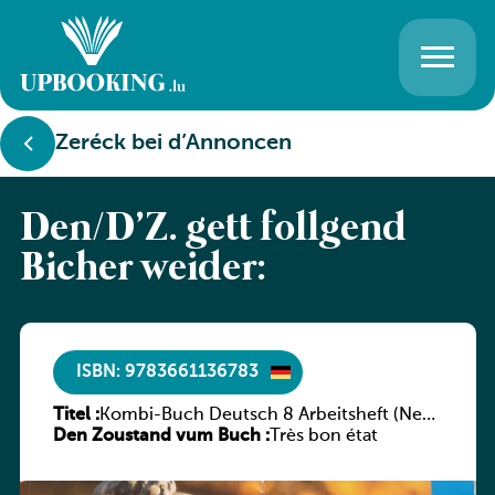
Zeréck bei d’Annoncen
Den/D’Z. gëtt follgend
Bicher weider:
ISBN: 9783661136783
Titel :
Kombi-Buch Deutsch 8 Arbeitsheft (Neue
Den Zoustand vum Buch :
Ausgabe Luxemburg)
Très bon état