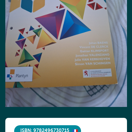
ISBN: 9782496730715