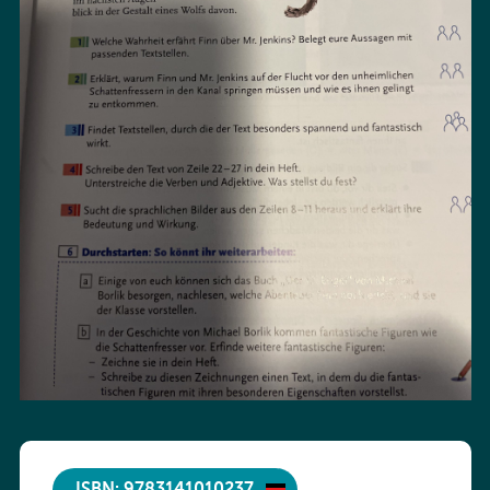
ISBN: 9783141010237