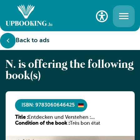
Back to ads
N. is offering the following
book(s)
ISBN: 9783060646425
Title :
Entdecken und Verstehen :
Condition of the book :
Geschichtsbuch für den Technischen
Très bon état
Sekundarunterricht in Luxemburg, Band
2