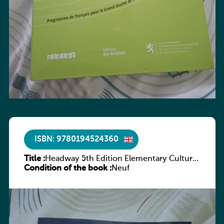
ISBN: 9780194524360
Title :
Headway 5th Edition Elementary Culture
Condition of the book :
and Literature Companion
Neuf