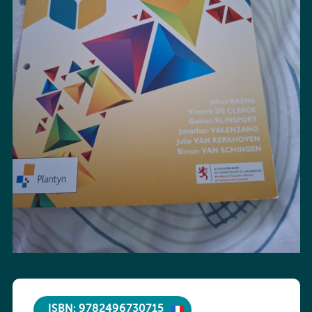
ISBN: 9782496730715