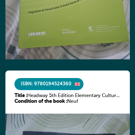
ISBN: 9780194524360
Title :
Headway 5th Edition Elementary Culture
Condition of the book :
and Literature Companion
Neuf