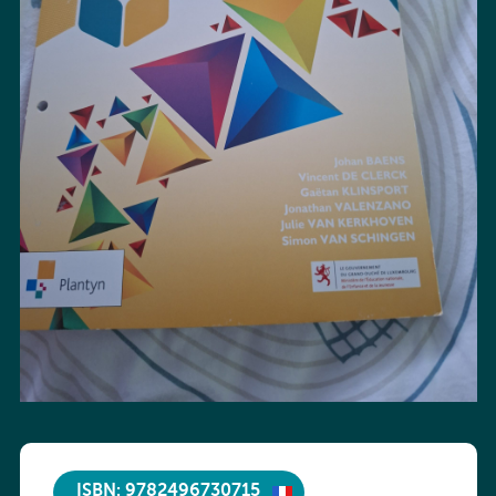
ISBN: 9782496730715