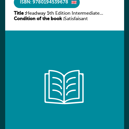
ISBN: 9780194539678
Title :
Headway 5th Edition Intermediate
Condition of the book :
Workbook without key
Satisfaisant