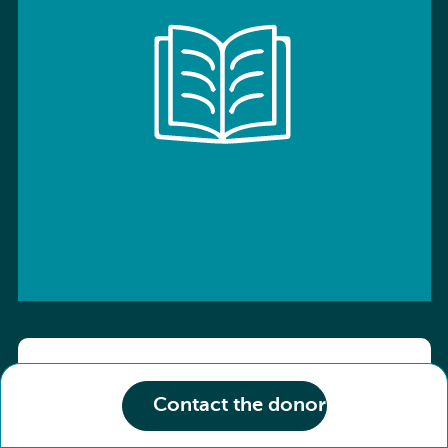
ISBN: 9783766136800
Contact the donor
Title :
Kombi-Buch Deutsch 10 Arbeitsheft
Condition of the book :
Neuf