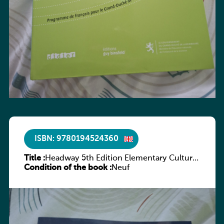
ISBN: 9780194524360
Title :
Headway 5th Edition Elementary Culture
Condition of the book :
and Literature Companion
Neuf