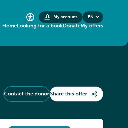
My account
EN
Home
Looking for a book
Donate
My offers
Contact the donor
Share this offer