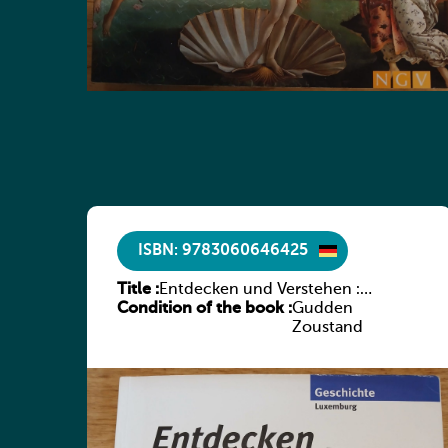
ISBN: 9783060646425
Title :
Entdecken und Verstehen :
Condition of the book :
Geschichtsbuch für den
Gudden
Technischen Sekundarunterricht in
Zoustand
Luxemburg, Band 2