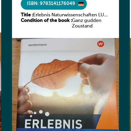
ISBN: 9783141176049
Title :
Erlebnis Naturwissenschaften LUX
Condition of the book :
2021 AH 1
Ganz gudden
Zoustand