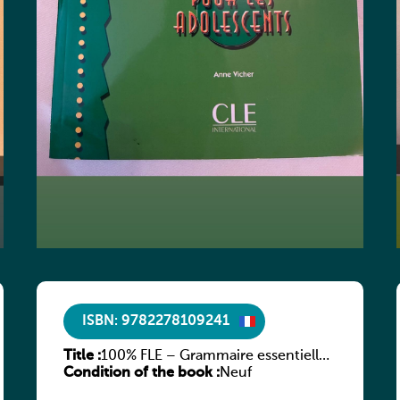
ISBN: 9782278109241
Title :
100% FLE – Grammaire essentielle
Condition of the book :
du français – A2
Neuf