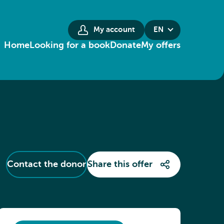
My account
EN
Home
Looking for a book
Donate
My offers
Contact the donor
Share this offer