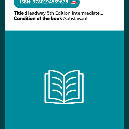
ISBN: 9780194539678
Title :
Headway 5th Edition Intermediate
Condition of the book :
Workbook without key
Satisfaisant