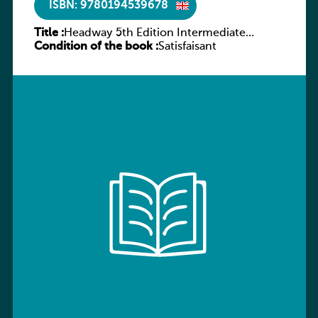
ISBN: 9780194539678
Title :
Headway 5th Edition Intermediate
Condition of the book :
Workbook without key
Satisfaisant