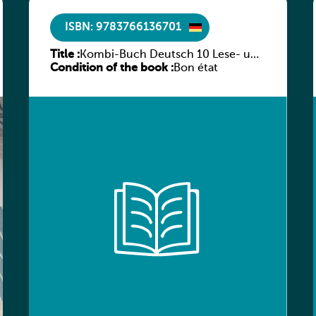
ISBN: 9783766136701
Title :
Kombi-Buch Deutsch 10 Lese- und
Condition of the book :
Sprachbuch
Bon état