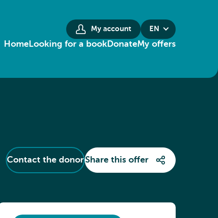
My account
EN
Home
Looking for a book
Donate
My offers
Contact the donor
Share this offer