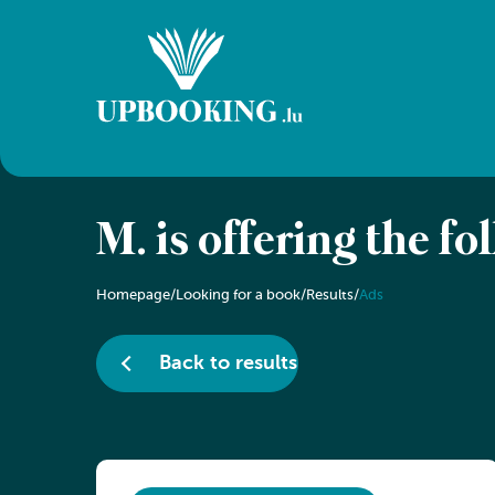
M. is offering the f
Homepage
/
Looking for a book
/
Results
/
Ads
Back to results