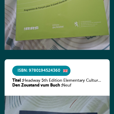
ISBN: 9780194524360
Titel :
Headway 5th Edition Elementary Culture
Den Zoustand vum Buch :
and Literature Companion
Neuf