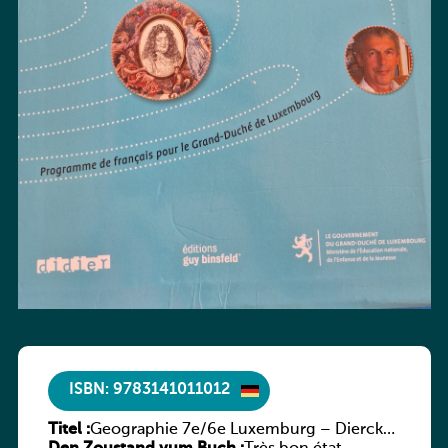
ISBN: 9783141011012
Titel :
Geographie 7e/6e Luxemburg – Diercke