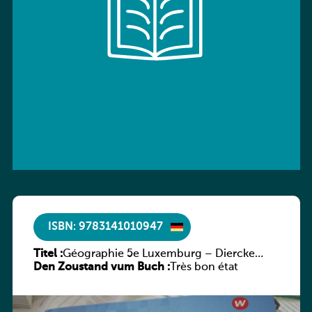
ISBN: 9783141010947
Titel :
Géographie 5e Luxemburg – Diercke
Den Zoustand vum Buch :
Praxis
Très bon état