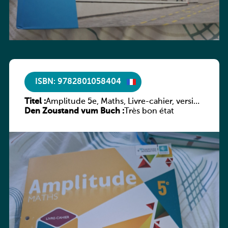
ISBN: 9782801058404
Titel :
Amplitude 5e, Maths, Livre-cahier, version
Den Zoustand vum Buch :
luxembourgeoise
Très bon état