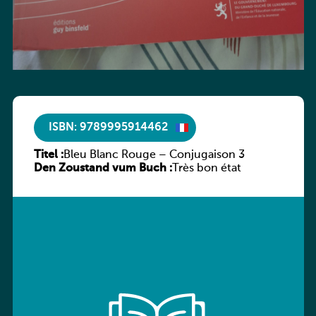
ISBN: 9789995914462
Titel :
Bleu Blanc Rouge – Conjugaison 3
Den Zoustand vum Buch :
Très bon état