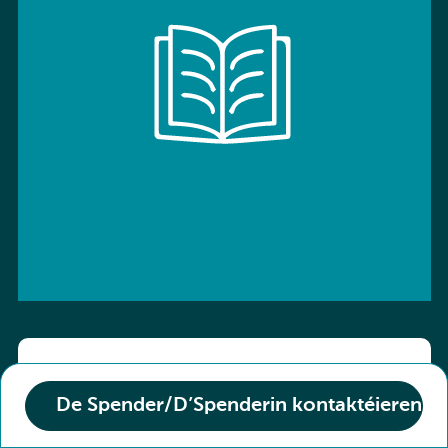
ISBN: 9783766136800
De Spender/D’Spenderin kontaktéieren
Titel :
Kombi-Buch Deutsch 10 Arbeitsheft
Den Zoustand vum Buch :
Neuf