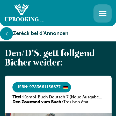
Zeréck bei d’Annoncen
Den/D’S. gëtt follgend
Bicher weider:
ISBN: 9783661136677
Titel :
Kombi-Buch Deutsch 7 (Neue Ausgabe
Den Zoustand vum Buch :
Luxemburg)
Très bon état