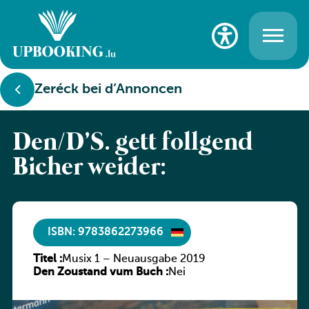
Zeréck bei d’Annoncen
Den/D’S. gëtt follgend
Bicher weider:
ISBN: 9783862273966
Titel :
Musix 1 – Neuausgabe 2019
Den Zoustand vum Buch :
Nei