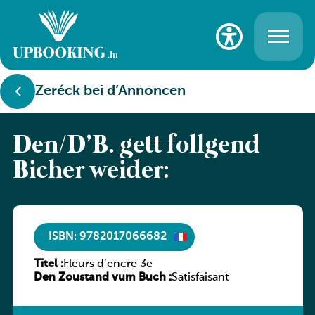
Zeréck bei d’Annoncen
Den/D’B. gëtt follgend
Bicher weider:
ISBN: 9782017066682
Titel :
Fleurs d’encre 3e
Den Zoustand vum Buch :
Satisfaisant