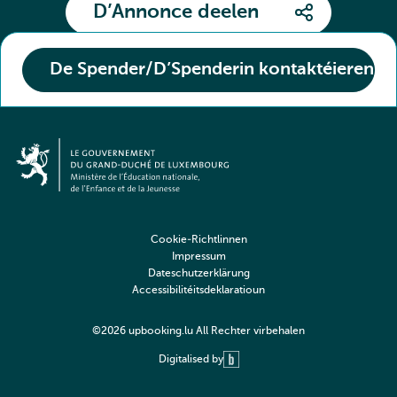
D’Annonce deelen
De Spender/D’Spenderin kontaktéieren
Cookie-Richtlinnen
Impressum
Dateschutzerklärung
Accessibilitéitsdeklaratioun
©2026 upbooking.lu All Rechter virbehalen
Digitalised by