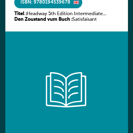
ISBN: 9780194539678
Titel :
Headway 5th Edition Intermediate
Den Zoustand vum Buch :
Workbook without key
Satisfaisant