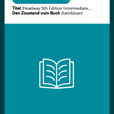
Titel :
Headway 5th Edition Intermediate
Den Zoustand vum Buch :
Workbook without key
Satisfaisant