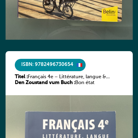
ISBN: 9782496730654
Titel :
Français 4e – Littérature, langue &
Den Zoustand vum Buch :
méthodes
Bon état