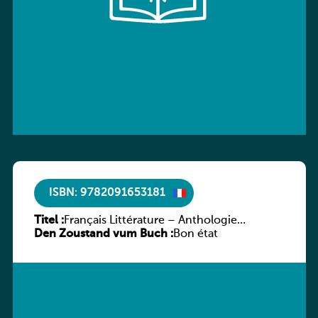
ISBN: 9782091653181
Titel :
Français Littérature – Anthologie
Den Zoustand vum Buch :
chronologique 2de/1re
Bon état