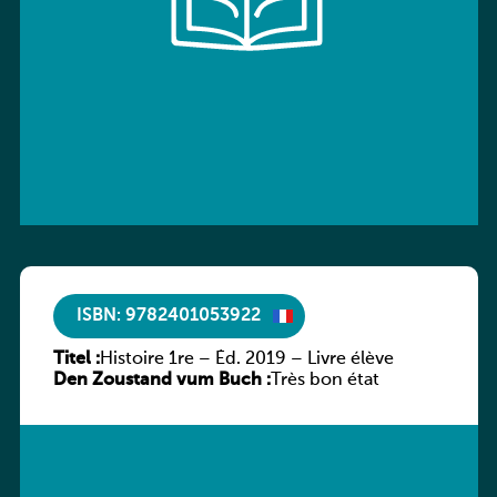
ISBN: 9782401053922
Titel :
Histoire 1re – Éd. 2019 – Livre élève
Den Zoustand vum Buch :
Très bon état