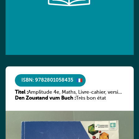
ISBN: 9782801058435
Titel :
Amplitude 4e, Maths, Livre-cahier, version
Den Zoustand vum Buch :
luxembourgeoise
Très bon état