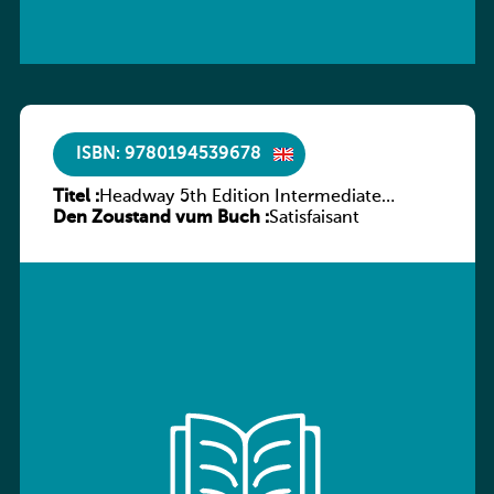
ISBN: 9780194539678
Titel :
Headway 5th Edition Intermediate
Den Zoustand vum Buch :
Workbook without key
Satisfaisant