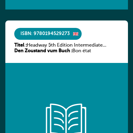
ISBN: 9780194529273
Titel :
Headway 5th Edition Intermediate
Den Zoustand vum Buch :
Culture and Literature Companion
Bon état