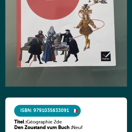
ISBN: 9791035833091
Titel :
Géographie 2de
Den Zoustand vum Buch :
Neuf