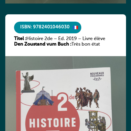
ISBN: 9782401046030
Titel :
Histoire 2de – Éd. 2019 – Livre élève
Den Zoustand vum Buch :
Très bon état