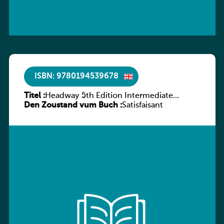
ISBN: 9780194539678
Titel :
Headway 5th Edition Intermediate
Den Zoustand vum Buch :
Workbook without key
Satisfaisant