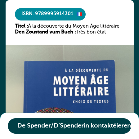
ISBN: 9789995914301
Titel :
À la découverte du Moyen Âge littéraire
Den Zoustand vum Buch :
Très bon état
De Spender/D’Spenderin kontaktéieren