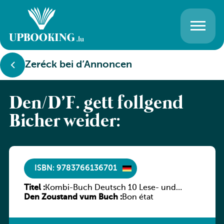
Zeréck bei d’Annoncen
Den/D’F. gëtt follgend
Bicher weider:
ISBN: 9783766136701
Titel :
Kombi-Buch Deutsch 10 Lese- und
Den Zoustand vum Buch :
Sprachbuch
Bon état