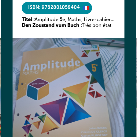
ISBN: 9782801058404
Titel :
Amplitude 5e, Maths, Livre-cahier,
Den Zoustand vum Buch :
version luxembourgeoise
Très bon état