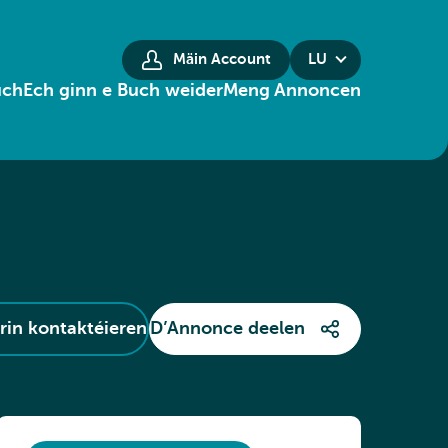
Mäin Account
LU
uch
Ech ginn e Buch weider
Meng Annoncen
in kontaktéieren
D’Annonce deelen