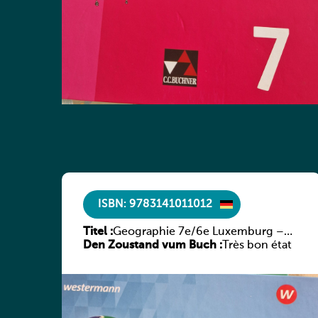
ISBN: 9783141011012
Titel :
Geographie 7e/6e Luxemburg –
Den Zoustand vum Buch :
Diercke Praxis
Très bon état