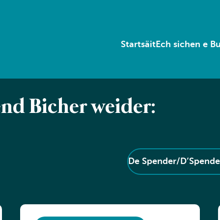
Startsäit
Ech sichen e B
end Bicher weider:
De Spender/D’Spender