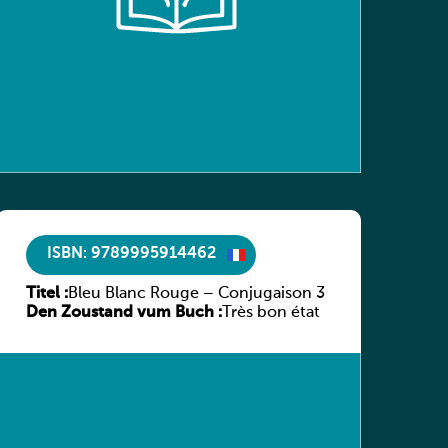
ISBN: 9789995914462
Titel :
Bleu Blanc Rouge – Conjugaison 3
Den Zoustand vum Buch :
Très bon état