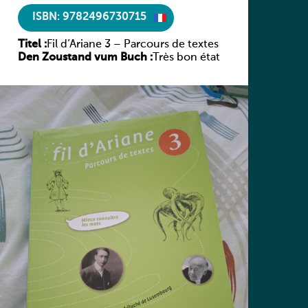
ISBN: 9782496730715
Titel :
Fil d’Ariane 3 – Parcours de textes
Den Zoustand vum Buch :
Très bon état