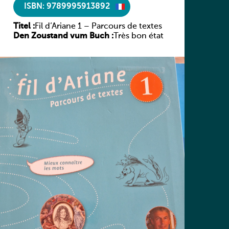
ISBN: 9789995913892
Titel :
Fil d’Ariane 1 – Parcours de textes
Den Zoustand vum Buch :
Très bon état