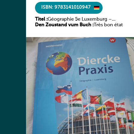
ISBN: 9783141010947
Titel :
Géographie 5e Luxemburg –
Den Zoustand vum Buch :
Diercke Praxis
Très bon état