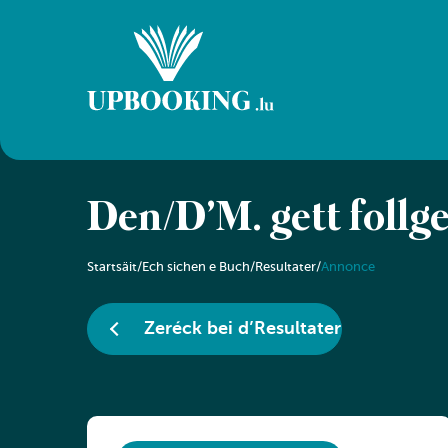
Den/D’M. gëtt follg
Startsäit
/
Ech sichen e Buch
/
Resultater
/
Annonce
Zeréck bei d’Resultater