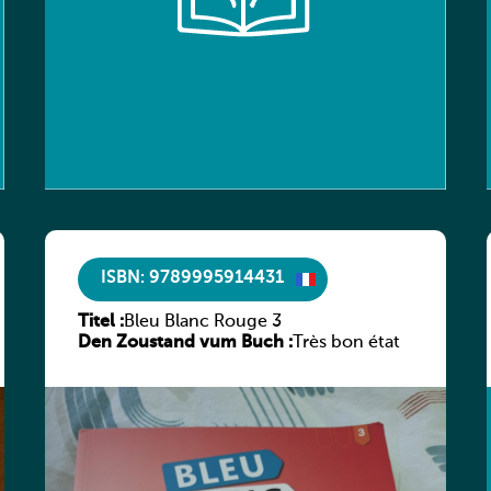
ISBN: 9789995914431
Titel :
Bleu Blanc Rouge 3
Den Zoustand vum Buch :
Très bon état