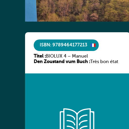
ISBN: 9789464177213
Titel :
BIOLUX 4 – Manuel
Den Zoustand vum Buch :
Très bon état