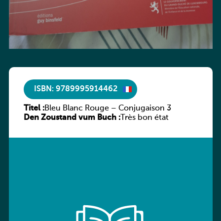
ISBN: 9789995914462
Titel :
Bleu Blanc Rouge – Conjugaison 3
Den Zoustand vum Buch :
Très bon état