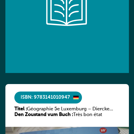
ISBN: 9783141010947
Titel :
Géographie 5e Luxemburg – Diercke
Den Zoustand vum Buch :
Praxis
Très bon état