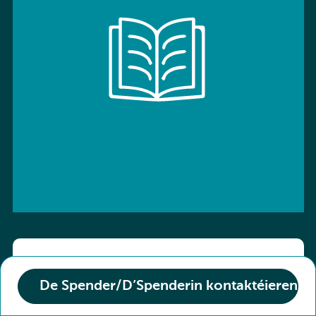
ISBN: 9783766136800
De Spender/D’Spenderin kontaktéieren
Titel :
Kombi-Buch Deutsch 10 Arbeitsheft
Den Zoustand vum Buch :
Neuf