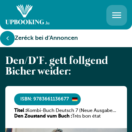
Zeréck bei d’Annoncen
Den/D’F. gëtt follgend
Bicher weider:
ISBN: 9783661136677
Titel :
Kombi-Buch Deutsch 7 (Neue Ausgabe
Den Zoustand vum Buch :
Luxemburg)
Très bon état