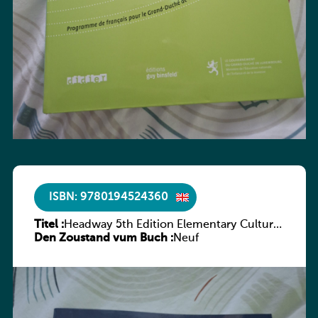
ISBN: 9780194524360
Titel :
Headway 5th Edition Elementary Culture
Den Zoustand vum Buch :
and Literature Companion
Neuf