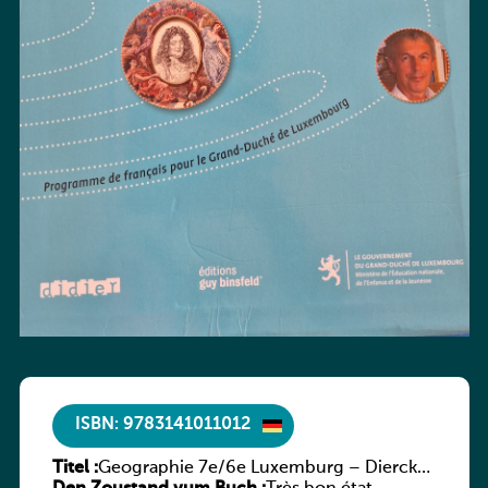
ISBN: 9783141011012
Titel :
Geographie 7e/6e Luxemburg – Diercke