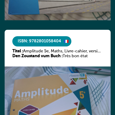
ISBN: 9782801058404
Titel :
Amplitude 5e, Maths, Livre-cahier, version
Den Zoustand vum Buch :
luxembourgeoise
Très bon état